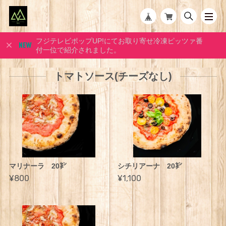
フジテレビポップUP!にてお取り寄せ冷凍ピッツァ番
付一位で紹介されました。
トマトソース(チーズなし)
マリナーラ 20㌢
シチリアーナ 20㌢
¥800
¥1,100