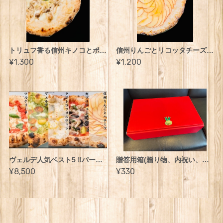
トリュフ香る信州キノコとポルチーニ
信州りんごとリコッタチーズとはちみつ
¥1,300
¥1,200
ヴェルデ人気ベスト5 ‼︎パーティーセット(Mサイズ25cm×5枚)
贈答用箱(贈り物、内祝い、入学祝いなどに最適)Sサイズ6枚、Mサイズ3枚まで
¥8,500
¥330