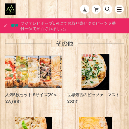
フジテレビポップUP!にてお取り寄せ冷凍ピッツァ番
付一位で紹介されました。
その他
人気5枚セット Sサイズ(20cmx５枚)
世界最古のピッツァ マストゥニコーラ Sサイズ(20cm)
¥6,000
¥800