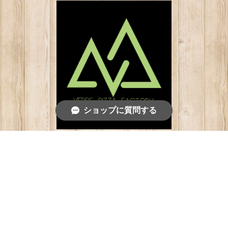
ショップに質問する
© Verde Pizza Factory信州