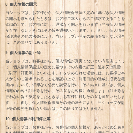
8. 個人情報の開示
当ショップは、お客様から、個人情報保護法の定めに基づき個人情報
の開示を求められたときは、お客様ご本人からのご請求であることを
確認の上で、お客様に対し、遅滞なく開示を行います（当該個人情報
が存在しないときにはその旨を通知いたします。）。但し、個人情報
保護法その他の法令により、当ショップが開示の義務を負わない場合
は、この限りではありません。
9. 個人情報の訂正等
当ショップは、お客様から、個人情報が真実でないという理由によっ
て、個人情報保護法の定めに基づきその内容の訂正、追加又は削除
（以下「訂正等」といいます。）を求められた場合には、お客様ご本
人からのご請求であることを確認の上で、利用目的の達成に必要な範
囲内において、遅滞なく必要な調査を行い、その結果に基づき、個人
情報の内容の訂正等を行い、その旨をお客様に通知します（訂正等を
行わない旨の決定をしたときは、お客様に対しその旨を通知いたしま
す。）。但し、個人情報保護法その他の法令により、当ショップが訂
正等の義務を負わない場合は、この限りではありません。
10. 個人情報の利用停止等
当ショップは、お客様から、お客様の個人情報が、あらかじめ公表さ