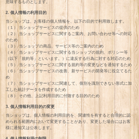
意味するものとします。
2. 個人情報の利用目的
当ショップは、お客様の個人情報を、以下の目的で利用致します。
（１） 当ショップサービスの提供のため
（２） 当ショップサービスに関するご案内、お問い合わせ等への対応
のため
（３） 当ショップの商品、サービス等のご案内のため
（４） 当ショップサービスに関する当ショップの規約、ポリシー等
（以下「規約等」といいます。）に違反する行為に対する対応のため
（５） 当ショップサービスに関する規約等の変更などを通知するため
（６） 当ショップサービスの改善、新サービスの開発等に役立てるた
め
（７） 当ショップサービスに関連して、個別を識別できない形式に加
工した統計データを作成するため
（８） その他、上記利用目的に付随する目的のため
3. 個人情報利用目的の変更
当ショップは、個人情報の利用目的を、関連性を有すると合理的に認
められる範囲内において変更することがあり、変更した場合にはお客
様に通知又は公表します。
4. 個人情報利用の制限