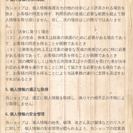
当ショップは、個人情報保護法その他の法令により許容される場合を
除き、お客様の同意を得ず、利用目的の達成に必要な範囲を超えて個
人情報を取り扱いません。但し、次の場合はこの限りではありませ
ん。
（１） 法令に基づく場合
（２） 人の生命、身体又は財産の保護のために必要がある場合であっ
て、お客様の同意を得ることが困難であるとき
（３） 公衆衛生の向上又は児童の健全な育成の推進のために特に必要
がある場合であって、お客様の同意を得ることが困難であるとき
（４） 国の機関もしくは地方公共団体又はその委託を受けた者が法令
の定める事務を遂行することに対して協力する必要がある場合であっ
て、お客様の同意を得ることにより当該事務の遂行に支障を及ぼすお
それがあるとき
5. 個人情報の適正な取得
当ショップは、適正に個人情報を取得し、偽りその他不正の手段によ
り取得しません。
6. 個人情報の安全管理
当ショップは、個人情報の紛失、破壊、改ざん及び漏洩などのリスク
に対して、個人情報の安全管理が図られるよう、当ショップの従業員