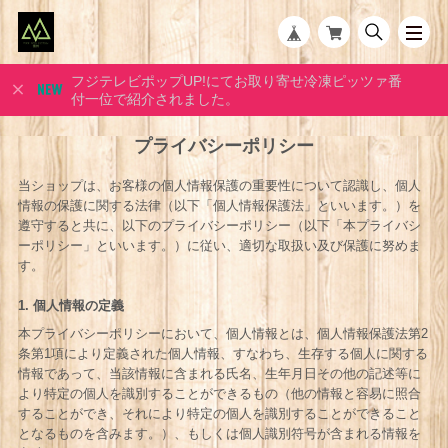
フジテレビポップUP!にてお取り寄せ冷凍ピッツァ番
付一位で紹介されました。
プライバシーポリシー
当ショップは、お客様の個人情報保護の重要性について認識し、個人
情報の保護に関する法律（以下「個人情報保護法」といいます。）を
遵守すると共に、以下のプライバシーポリシー（以下「本プライバシ
ーポリシー」といいます。）に従い、適切な取扱い及び保護に努めま
す。
1. 個人情報の定義
本プライバシーポリシーにおいて、個人情報とは、個人情報保護法第2
条第1項により定義された個人情報、すなわち、生存する個人に関する
情報であって、当該情報に含まれる氏名、生年月日その他の記述等に
より特定の個人を識別することができるもの（他の情報と容易に照合
することができ、それにより特定の個人を識別することができること
となるものを含みます。）、もしくは個人識別符号が含まれる情報を