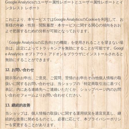
Google Analyticsのユーザー属性レポートとユーザー属性レポートとイ
ンタレスト レポート
これにより、本サービスではGoogle AnalyticsのCookieを利用して、お
客様の年齢・性別・閲覧履歴・本サービスに関する関心の傾向をおお
よそ把握するための分析が可能となっております。
「Google Analyticsの広告向けの機能」を使用されることを望まない場
合は、設定によってトラッキングを無効にすることが可能です。Googl
e Analytics オプトアウト アドオンをブラウザにインストールされると
無効にすることができます。
12. お問い合わせ
開示等のお申出、ご意見、ご質問、苦情のお申出その他個人情報の取
扱いに関するお問い合わせは、当ショップの「特定商取引法に基づく
表記」内にある連絡先へご連絡いただくか、ショップページ内のお問
い合わせフォームよりお問い合わせください。
13. 継続的改善
当ショップは、個人情報の取扱いに関する運用状況を適宜見直し、継
続的な改善に努めるものとし、必要に応じて、本プライバシーポリシ
ーを変更することがあります。