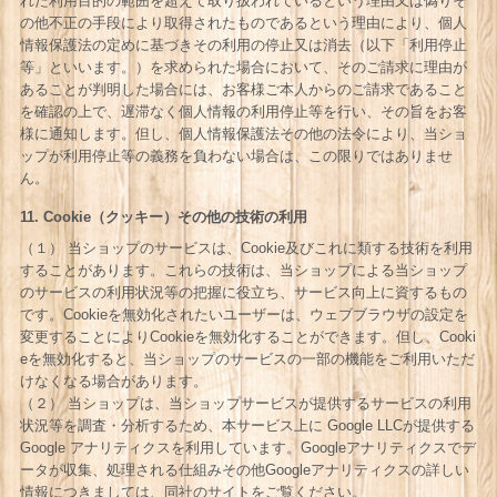
れた利用目的の範囲を超えて取り扱われているという理由又は偽りそ
の他不正の手段により取得されたものであるという理由により、個人
情報保護法の定めに基づきその利用の停止又は消去（以下「利用停止
等」といいます。）を求められた場合において、そのご請求に理由が
あることが判明した場合には、お客様ご本人からのご請求であること
を確認の上で、遅滞なく個人情報の利用停止等を行い、その旨をお客
様に通知します。但し、個人情報保護法その他の法令により、当ショ
ップが利用停止等の義務を負わない場合は、この限りではありませ
ん。
11. Cookie（クッキー）その他の技術の利用
（１） 当ショップのサービスは、Cookie及びこれに類する技術を利用
することがあります。これらの技術は、当ショップによる当ショップ
のサービスの利用状況等の把握に役立ち、サービス向上に資するもの
です。Cookieを無効化されたいユーザーは、ウェブブラウザの設定を
変更することによりCookieを無効化することができます。但し、Cooki
eを無効化すると、当ショップのサービスの一部の機能をご利用いただ
けなくなる場合があります。
（２） 当ショップは、当ショップサービスが提供するサービスの利用
状況等を調査・分析するため、本サービス上に Google LLCが提供する
Google アナリティクスを利用しています。Googleアナリティクスでデ
ータが収集、処理される仕組みその他Googleアナリティクスの詳しい
情報につきましては、同社のサイトをご覧ください。