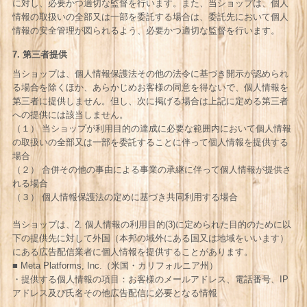
に対し、必要かつ適切な監督を行います。また、当ショップは、個人
情報の取扱いの全部又は一部を委託する場合は、委託先において個人
情報の安全管理が図られるよう、必要かつ適切な監督を行います。
7. 第三者提供
当ショップは、個人情報保護法その他の法令に基づき開示が認められ
る場合を除くほか、あらかじめお客様の同意を得ないで、個人情報を
第三者に提供しません。但し、次に掲げる場合は上記に定める第三者
への提供には該当しません。
（１） 当ショップが利用目的の達成に必要な範囲内において個人情報
の取扱いの全部又は一部を委託することに伴って個人情報を提供する
場合
（２） 合併その他の事由による事業の承継に伴って個人情報が提供さ
れる場合
（３） 個人情報保護法の定めに基づき共同利用する場合
当ショップは、2. 個人情報の利用目的(3)に定められた目的のために以
下の提供先に対して外国（本邦の域外にある国又は地域をいいます）
にある広告配信業者に個人情報を提供することがあります。
■ Meta Platforms, Inc.（米国・カリフォルニア州）
・提供する個人情報の項目：お客様のメールアドレス、電話番号、IP
アドレス及び氏名その他広告配信に必要となる情報