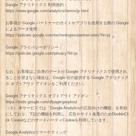
Google アナリティクス 利用規約：
https://www.google.com/analytics/terms/jp.html
お客様が Google パートナーのサイトやアプリを使用する際の Google
によるデータ使用：
https://policies.google.com/technologies/partner-sites?hl=ja
Google プライバシーポリシー：
https://policies.google.com/privacy?hl=ja
なお、お客様はご自身のデータが Google アナリティクスで使用され
ることを望まない場合は、Google 社の提供する Google アナリティク
ス オプトアウト アドオンをご利用ください。
Google アナリティクス オプトアウト アドオン：
https://tools.google.com/dlpage/gaoptout
（３） 本サービスでは「Google Analyticsの広告向けの機能」を有効
にしており、下記の機能を利用し、広告やサイト改善のためDoubleCli
ck CookieなどのサードパーティCookieを利用しています。
Google Analyticsリマーケティング