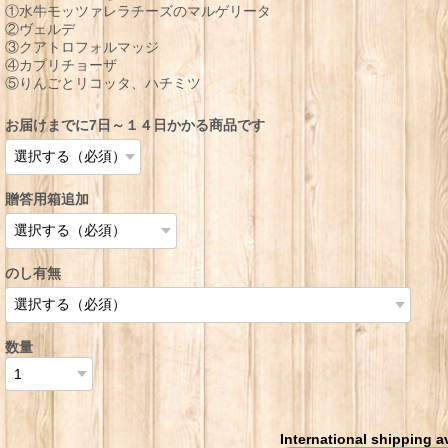
①水牛モッツァレラチーズのマルゲリータ
②ヴェルデ
③クアトロフォルマッジ
④カプリチョーザ
⑤りんごとリコッタ、ハチミツ
お届けまでに7日～１４日かかる商品です
贈答用箱追加
のし有無
数量
International shipping a