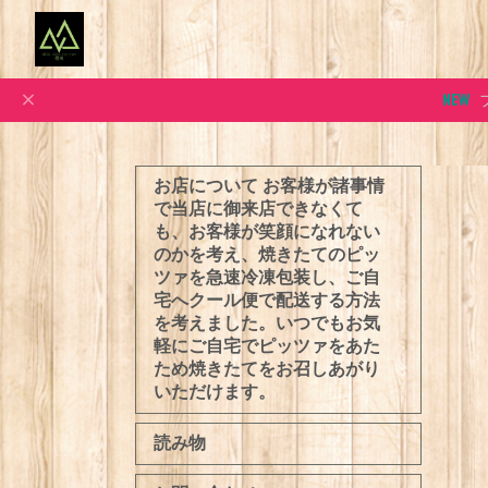
お店について お客様が諸事情
で当店に御来店できなくて
も、お客様が笑顔になれない
のかを考え、焼きたてのピッ
ツァを急速冷凍包装し、ご自
宅へクール便で配送する方法
を考えました。いつでもお気
軽にご自宅でピッツァをあた
ため焼きたてをお召しあがり
いただけます。
読み物