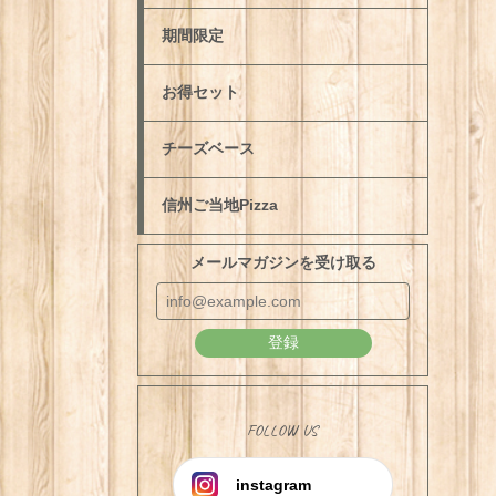
期間限定
お得セット
チーズベース
信州ご当地Pizza
メールマガジンを受け取る
登録
FOLLOW US
instagram