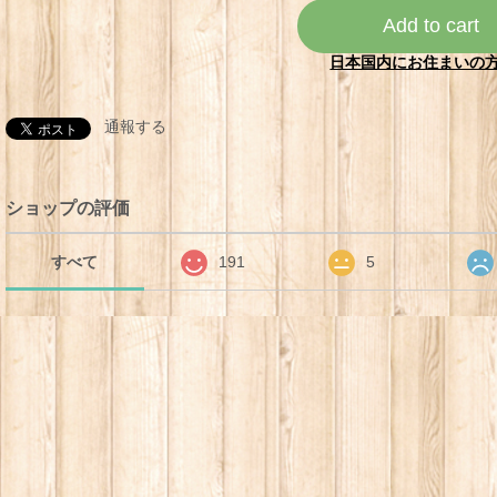
Add to cart
日本国内にお住まいの
通報する
ショップの評価
すべて
191
5