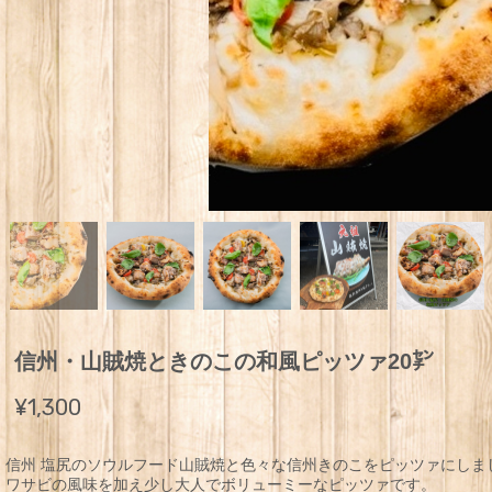
信州・山賊焼ときのこの和風ピッツァ20㌢
¥1,300
信州 塩尻のソウルフード山賊焼と色々な信州きのこをピッツァにしま
ワサビの風味を加え少し大人でボリューミーなピッツァです。