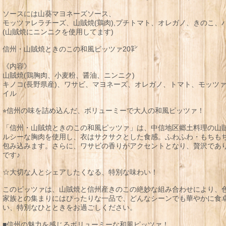
ソースには山葵マヨネーズソース、
モッツァレラチーズ、山賊焼(鶏肉),プチトマト、オレガノ、きのこ、
(山賊焼にニンニクを使用してます)
信州・山賊焼ときのこの和風ピッツァ20㌢
《内容》
山賊焼(鶏胸肉、小麦粉、醤油、ニンニク)
キノコ(長野県産)、ワサビ、マヨネーズ、オレガノ、トマト、モッツ
イル
⭐︎信州の味を詰め込んだ、ボリューミーで大人の和風ピッツァ！
「信州・山賊焼ときのこの和風ピッツァ」は、中信地区郷土料理の山
ルシーな胸肉を使用し、衣はサクサクとした食感。ふわふわ・もちも
包み込みます。さらに、ワサビの香りがアクセントとなり、贅沢であ
です♪
☆大切な人とシェアしたくなる、特別な味わい！
このピッツァは、山賊焼と信州産きのこの絶妙な組み合わせにより、
家族との集まりにはぴったりな一品で、どんなシーンでも華やかに食
い、特別なひとときをお過ごしください。
■信州の魅力を感じるボリューミーな和風ピッツァ！