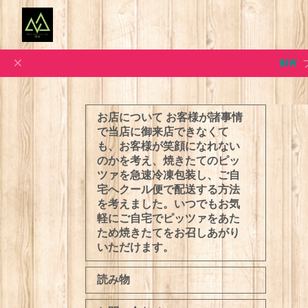
お店について お客様が諸事情
で当店に御来店できなくて
も、お客様が笑顔になれない
のかを考え、焼きたてのピッ
ツァを急速冷凍包装し、ご自
宅へクール便で配送する方法
を考えました。いつでもお気
軽にご自宅でピッツァをあた
ため焼きたてをお召しあがり
いただけます。
読み物