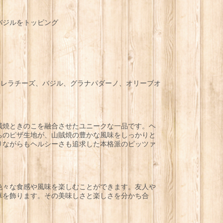
バジルをトッピング
ァレラチーズ、バジル、グラナパダーノ、オリーブオ
賊焼ときのこを融合させたユニークな一品です。ヘ
ちのピザ生地が、山賊焼の豊かな風味をしっかりと
りながらもヘルシーさも追求した本格派のピッツァ
色々な食感や風味を楽しむことができます。友人や
卓を飾ります。その美味しさと楽しさを分かち合