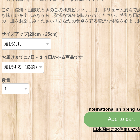
この「信州・山賊焼ときのこの和風ピッツァ」は、ボリューム満点で
な味わいを楽しみながら、贅沢な気分を味わってください。特別な日
の一皿をお楽しみください！あなたの食卓を彩る贅沢な体験を心より
サイズアップ(20cm→25cm)
お届けまでに7日～１４日かかる商品です
数量
International shipping a
Add to cart
日本国内にお住まいの