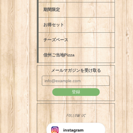
期間限定
お得セット
チーズベース
信州ご当地Pizza
メールマガジンを受け取る
登録
FOLLOW US
instagram